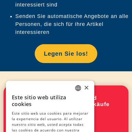
interessiert sind
Senden Sie automatische Angebote an alle
Personen, die sich für Ihre Artikel
interessieren
Legen Sie los!
×
Este sitio web utiliza
Melden Sie sich jetzt an und
SPANISH
cookies
beschleunigen Sie Ihre Verkäufe
ENGLISH
auf Vinted mit VatBot
Este sitio web usa cookies para mejorar
la experiencia del usuario. Al utilizar
FRENCH
nuestro sitio web, usted acepta todas
Anmelden
las cookies de acuerdo con nuestra