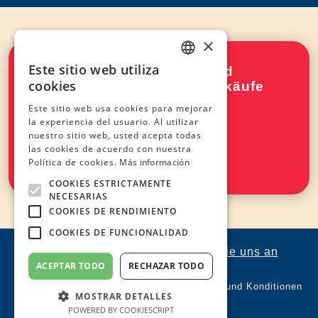
×
Este sitio web utiliza
Melden Sie sich jetzt an und
SPANISH
cookies
beschleunigen Sie Ihre Verkäufe
ENGLISH
auf Vinted mit VatBot
Este sitio web usa cookies para mejorar
la experiencia del usuario. Al utilizar
FRENCH
nuestro sitio web, usted acepta todas
Anmelden
las cookies de acuerdo con nuestra
Política de cookies.
Más información
COOKIES ESTRICTAMENTE
NECESARIAS
COOKIES DE RENDIMIENTO
COOKIES DE FUNCIONALIDAD
Haben Sie Fragen? Schreiben Sie uns an
hola@vatbot.es
ACEPTAR TODO
RECHAZAR TODO
Datenschutzbestimmungen
Bedingungen und Konditionen
MOSTRAR DETALLES
© 2023 by VatBot
POWERED BY COOKIESCRIPT