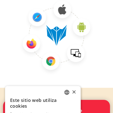
×
Este sitio web utiliza
SPANISH
cookies
Meld je nu aan en versnel je
ENGLISH